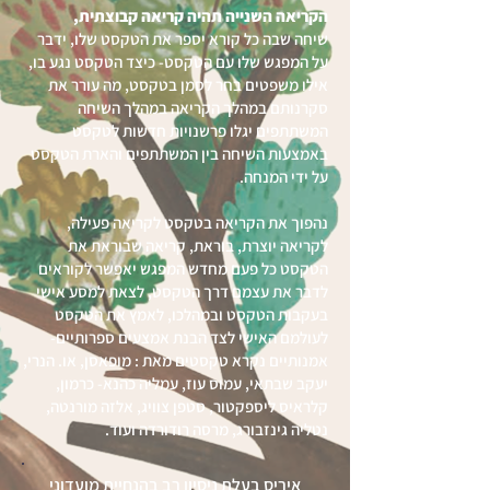
הקריאה השנייה תהיה קריאה קבוצתית,
שיחה שבה כל קורא יספר את הטקסט שלו, ידבר
על המפגש שלו עם הטקסט- כיצד הטקסט נגע בו,
אילו משפטים בחר לסמן בטקסט, מה עורר את
סקרנותם במהלך הקריאה במהלך השיחה
המשתתפים יגלו פרשנויות חדשות לטקסט
באמצעות השיחה בין המשתתפים והארת הטקסט
על ידי המנחה.
נהפוך את הקריאה בטקסט לקריאה פעילה,
לקריאה יוצרת, בוראת, קריאה שבוראת את
הטקסט כל פעם מחדש המפגש יאפשר לקוראים
לדבר את עצמם דרך הטקסט, לצאת למסע אישי
בעקבות הטקסט ובמהלכו, לאמץ את הטקסט
לעולמם האישי לצד הבנת אמצעים ספרותיים-
אמנותיים נקרא טקסטים מאת : מופאסן, או. הנרי,
יעקב שבתאי, עמוס עוז, עמליה כהנא- כרמון,
קלראיס ליספקטור, סטפן צוויג, אלזה מורנטה,
נטליה גינזבורג, מרסה רודורדה ועוד.
איריס בעלת ניסיון רב בהנחיית מועדוני