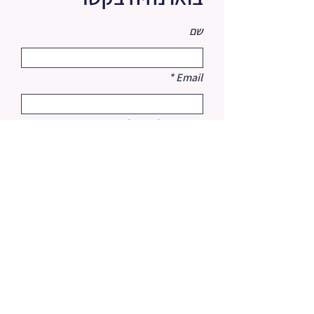
שם
Email
מה תרצו לכתוב לי?
שליחה
052-336-0849
irisargaman10@gmail.com