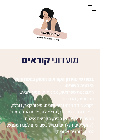
מועדוני
קוראים
במפגשי מועדון הקוראים נעסוק בספרות על
היבטיה השונים:
התבוננות ספרותית, אמנותית, פסיכולוגית,
תרבותית, מגדרית
נקרא ביחד מז'אנרים שונים: סיפור קצר, נובלה,
רומן, רומן גרפי, שיר, פואמה ורומנים הטקסטים
הספרותיים יקראו בבית, בקריאה אישית
(הטקסטים נשלחים במייל כשבועיים לפני המפגש,
למעט רומנים ארוכים).