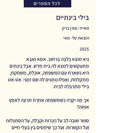
לכל הספרים
בילי בינתיים
מאייר: מורן ברק
הוצאת טל- מאי
2025
גַּיְא מוֹצֵא כַּלְבָּה בָּרְחוֹב. אִמָּא וְאַבָּא
מִתְעַקְּשִׁים לִמְצֹא לָהּ בַּיִת חָדָשׁ. אֲבָל בֵּינְתַיִם
הִיא נִשְׁאֶרֶת עִם הַמִּשְׁפָּחָה, אוֹכֶלֶת, מְשַׂחֶקֶת,
מִתְקַלַּחַת, וַאֲפִלּוּ נוֹתְנִים לָהּ שֵׁם זְמַנִּי. אַט-אַט
בִּילִי מִתְרַגֶּלֶת לַבַּיִת.
אַךְ מָה יִקְרֶה כְּשֶׁמִּשְׁפָּחָה אַחֶרֶת תִּרְצֶה לְאַמֵּץ
אוֹתָהּ?
סִפּוּר שׁוֹבֵה לֵב עַל הֶכֵּרוּת וְקַבָּלָה, עַל הִסְתַּגְּלוּת
וְעַל הִקָּשְׁרוּת. וְעַל כָּךְ שֶׁיְּחָסִים בֵּין בַּעֲלֵי חַיִּים