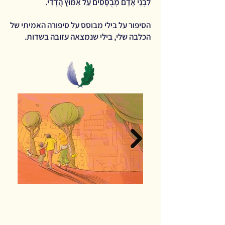
לִבְנֵי אָדָם מְבֻסָּסִים עַל אִמּוּץ הֲדָדִי.
הסיפור על בילי מבוסס על סיפורה האמיתי של
הכלבה שלי, בילי שנמצאה עזובה בשדות.